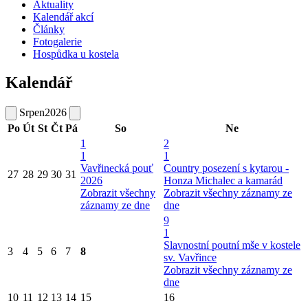
Aktuality
Kalendář akcí
Články
Fotogalerie
Hospůdka u kostela
Kalendář
Srpen
2026
Po
Út
St
Čt
Pá
So
Ne
1
2
1
1
Vavřinecká pouť
Country posezení s kytarou -
27
28
29
30
31
2026
Honza Michalec a kamarád
Zobrazit všechny
Zobrazit všechny záznamy ze
záznamy ze dne
dne
9
1
Slavnostní poutní mše v kostele
3
4
5
6
7
8
sv. Vavřince
Zobrazit všechny záznamy ze
dne
10
11
12
13
14
15
16