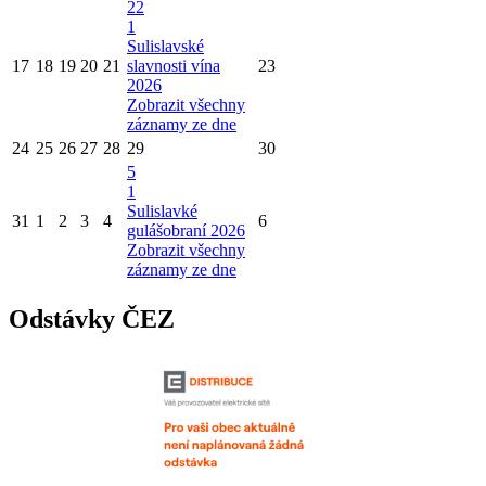
22
1
Sulislavské
17
18
19
20
21
slavnosti vína
23
2026
Zobrazit všechny
záznamy ze dne
24
25
26
27
28
29
30
5
1
Sulislavké
31
1
2
3
4
6
gulášobraní 2026
Zobrazit všechny
záznamy ze dne
Odstávky ČEZ