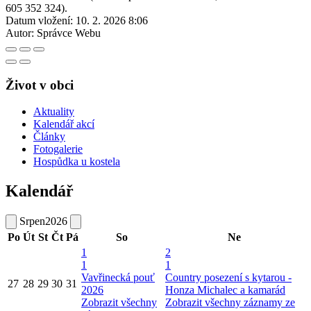
605 352 324).
Datum vložení:
10. 2. 2026 8:06
Autor:
Správce Webu
Život v obci
Aktuality
Kalendář akcí
Články
Fotogalerie
Hospůdka u kostela
Kalendář
Srpen
2026
Po
Út
St
Čt
Pá
So
Ne
1
2
1
1
Vavřinecká pouť
Country posezení s kytarou -
27
28
29
30
31
2026
Honza Michalec a kamarád
Zobrazit všechny
Zobrazit všechny záznamy ze