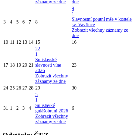
záznamy ze dne
dne
9
1
Slavnostní poutní mše v kostele
3
4
5
6
7
8
sv. Vavřince
Zobrazit všechny záznamy ze
dne
10
11
12
13
14
15
16
22
1
Sulislavské
17
18
19
20
21
slavnosti vína
23
2026
Zobrazit všechny
záznamy ze dne
24
25
26
27
28
29
30
5
1
Sulislavké
31
1
2
3
4
6
gulášobraní 2026
Zobrazit všechny
záznamy ze dne