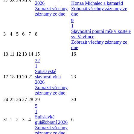
27
28
29
30
31
2026
Honza Michalec a kamarád
Zobrazit všechny
Zobrazit všechny záznamy ze
záznamy ze dne
dne
9
1
Slavnostní poutní mše v kostele
3
4
5
6
7
8
sv. Vavřince
Zobrazit všechny záznamy ze
dne
10
11
12
13
14
15
16
22
1
Sulislavské
17
18
19
20
21
slavnosti vína
23
2026
Zobrazit všechny
záznamy ze dne
24
25
26
27
28
29
30
5
1
Sulislavké
31
1
2
3
4
6
gulášobraní 2026
Zobrazit všechny
záznamy ze dne