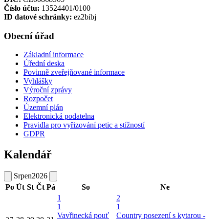
Číslo účtu:
13524401/0100
ID datové schránky:
ez2bibj
Obecní úřad
Základní informace
Úřední deska
Povinně zveřejňované informace
Vyhlášky
Výroční zprávy
Rozpočet
Územní plán
Elektronická podatelna
Pravidla pro vyřizování petic a stížností
GDPR
Kalendář
Srpen
2026
Po
Út
St
Čt
Pá
So
Ne
1
2
1
1
Vavřinecká pouť
Country posezení s kytarou -