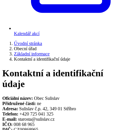
Kalendář akcí
Úvodní stránka
Obecní úřad
Základní informace
Kontaktní a identifikační údaje
Kontaktní a identifikační
údaje
Oficiální název:
Obec Sulislav
Přidružené části:
ne
Adresa:
Sulislav č.p. 42, 349 01 Stříbro
Telefon:
+420 725 041 325
E-mail:
starosta@sulislav.cz
IČO:
008 68 965
DIČ:
CZ00868965