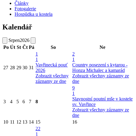
Články
Fotogalerie
Hospůdka u kostela
Kalendář
Srpen
2026
Po
Út
St
Čt
Pá
So
Ne
1
2
1
1
Vavřinecká pouť
Country posezení s kytarou -
27
28
29
30
31
2026
Honza Michalec a kamarád
Zobrazit všechny
Zobrazit všechny záznamy ze
záznamy ze dne
dne
9
1
Slavnostní poutní mše v kostele
3
4
5
6
7
8
sv. Vavřince
Zobrazit všechny záznamy ze
dne
10
11
12
13
14
15
16
22
1