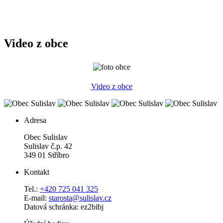
Video z obce
Video z obce
Adresa
Obec Sulislav
Sulislav č.p. 42
349 01 Stříbro
Kontakt
Tel.:
+420 725 041 325
E-mail:
starosta@sulislav.cz
Datová schránka: ez2bibj