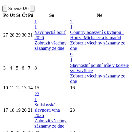
Srpen
2026
Po
Út
St
Čt
Pá
So
Ne
1
2
1
1
Vavřinecká pouť
Country posezení s kytarou -
27
28
29
30
31
2026
Honza Michalec a kamarád
Zobrazit všechny
Zobrazit všechny záznamy ze
záznamy ze dne
dne
9
1
Slavnostní poutní mše v kostele
3
4
5
6
7
8
sv. Vavřince
Zobrazit všechny záznamy ze
dne
10
11
12
13
14
15
16
22
1
Sulislavské
17
18
19
20
21
slavnosti vína
23
2026
Zobrazit všechny
záznamy ze dne