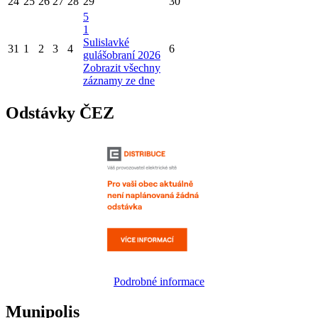
24
25
26
27
28
29
30
5
1
Sulislavké
31
1
2
3
4
6
gulášobraní 2026
Zobrazit všechny
záznamy ze dne
Odstávky ČEZ
Podrobné informace
Munipolis